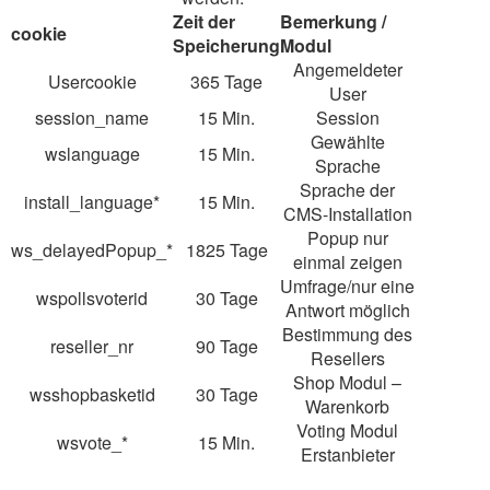
Zeit der
Bemerkung /
cookie
Speicherung
Modul
Angemeldeter
Usercookie
365 Tage
User
session_name
15 Min.
Session
Gewählte
wslanguage
15 Min.
Sprache
Sprache der
install_language*
15 Min.
CMS-Installation
Popup nur
ws_delayedPopup_*
1825 Tage
einmal zeigen
Umfrage/nur eine
wspollsvoterid
30 Tage
Antwort möglich
Bestimmung des
reseller_nr
90 Tage
Resellers
Shop Modul –
wsshopbasketid
30 Tage
Warenkorb
Voting Modul
wsvote_*
15 Min.
Erstanbieter